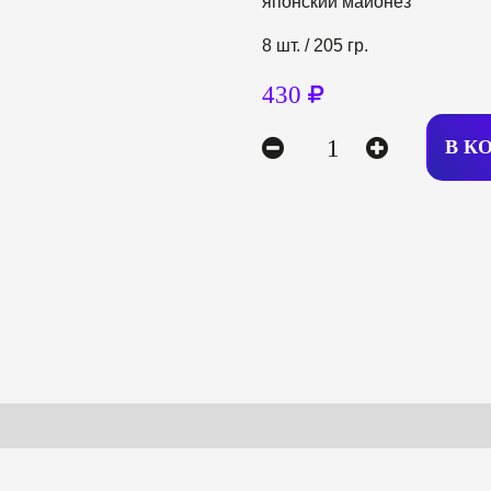
японский майонез
8 шт. / 205 гр.
430
В К