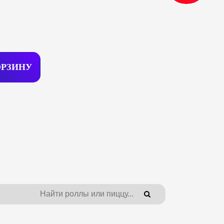
ОРЗИ
Н
У