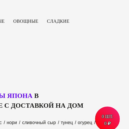
ЫЕ
ОВОЩНЫЕ
СЛАДКИЕ
Ы ЯПОНА
В
Е С ДОСТАВКОЙ НА ДОМ
0
0
ШТ.
ШТ.
с / нори / сливочный сыр / тунец / огурец /
0
0