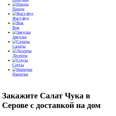
Пицца
Фаст-фуд
Вок
Закуски
Салаты
Десерты
Соусы
Напитки
Закажите
Салат Чука
в
Серове с доставкой на дом