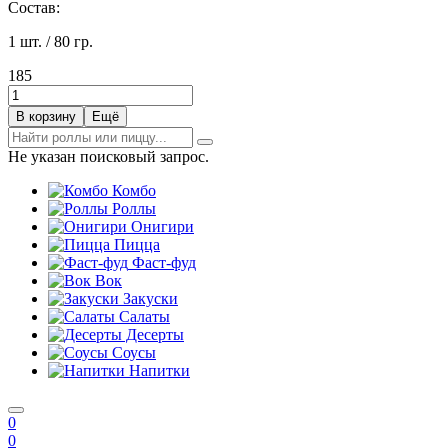
Состав:
1 шт. / 80 гр.
185
В корзи
н
у
Е
щ
ё
Не указан поисковый запрос.
Комбо
Роллы
Онигири
Пицца
Фаст-фуд
Вок
Закуски
Салаты
Десерты
Соусы
Напитки
0
0