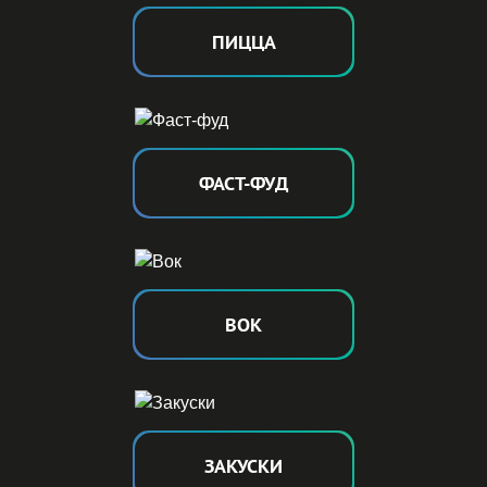
ПИЦ
Ц
А
ФАСТ-Ф
У
Д
В
О
К
ЗАКУС
К
И