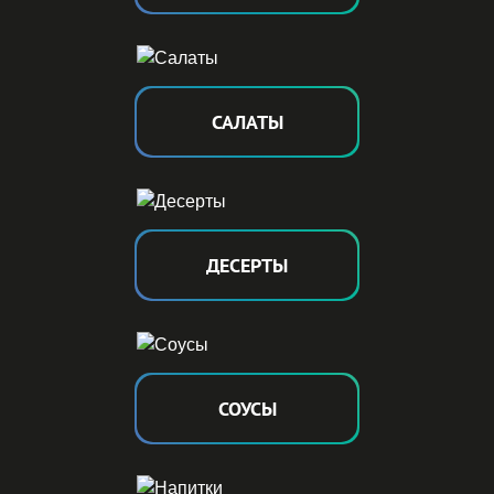
САЛА
Т
Ы
ДЕСЕР
Т
Ы
СОУ
С
Ы