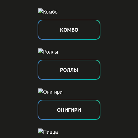
КОМ
Б
О
РОЛ
Л
Ы
ОНИ
Г
ИРИ